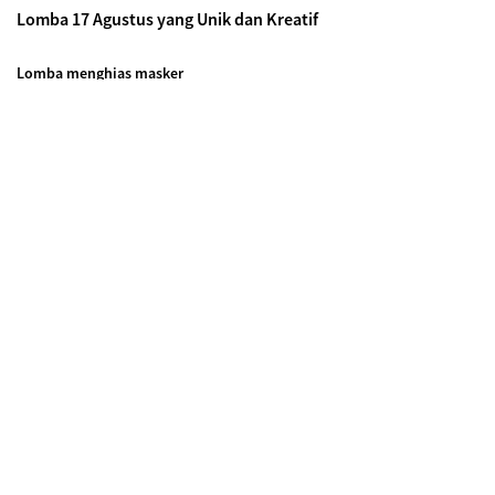
Lomba 17 Agustus yang Unik dan Kreatif
Lomba menghias masker
Kini masker menjadi
fashion item
tersendiri. Semakin banyak
perusahaan maupun bisnis kecil yang memproduksi
masker
dengan berbagai motif yang unik dan kreatif. Cukup sediakan
masker polos dan mulai hias dengan kreativitas masing-
masing.
Lomba cuci tangan
Nah, ini dia yang sempat viral beberapa waktu lalu. Siapa
mengira kegiatan cuci tangan menjadi sangat penting dimasa
ini? bisa jadi alternatif perayaan unit dengan melakukan
gerakan cuci tangan paling benar dialah pemenangnya.