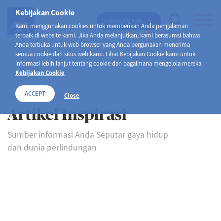
Kebijakan Cookie
EMMA BY AXA
Kami menggunakan cookies untuk memberikan Anda pengalaman
terbaik di website kami. Jika Anda melanjutkan, kami berasumsi bahwa
Anda terbuka untuk web browser yang Anda pergunakan menerima
semua cookie dari situs web kami. Lihat Kebijakan Cookie kami untuk
informasi lebih lanjut tentang cookie dan bagaimana mengelola mereka.
Kebijakan Cookie
ACCEPT
SELAMAT DATANG DI
Close
Artikel Inspirasi
Sumber informasi Anda Seputar gaya hidup
dan dunia perlindungan