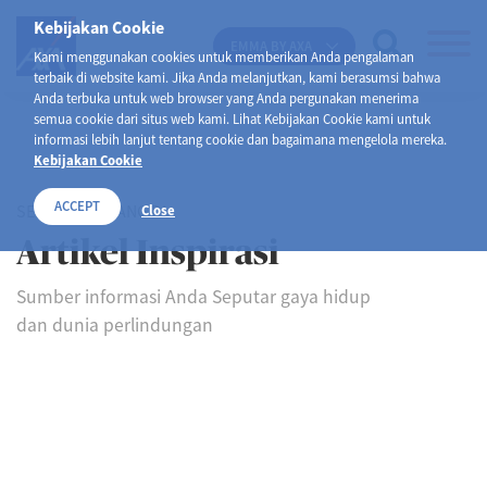
Kebijakan Cookie
EMMA BY AXA
Kami menggunakan cookies untuk memberikan Anda pengalaman
terbaik di website kami. Jika Anda melanjutkan, kami berasumsi bahwa
Anda terbuka untuk web browser yang Anda pergunakan menerima
semua cookie dari situs web kami. Lihat Kebijakan Cookie kami untuk
informasi lebih lanjut tentang cookie dan bagaimana mengelola mereka.
Kebijakan Cookie
ACCEPT
SELAMAT DATANG DI
Close
Artikel Inspirasi
Sumber informasi Anda Seputar gaya hidup
dan dunia perlindungan