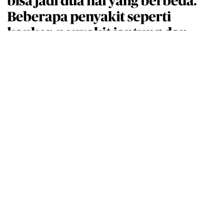
bisa jadi dua hal yang berbeda.
Beberapa penyakit seperti
kanker, penyakit jantung dan
stroke tidak terjadi tiba-tiba.
Lebih sering, penyakit semacam
itu tidak menimbulkan keluhan
atau gejala.
Jadi meski merasa sehat, tetap lakukan check-up. Mungkin
saja ada penyakit yang sudah mampir. Lewat medical check
up, bisa diketahui kondisi-kondisi yang meningkatkan risiko
terkena penyakit kritis. Dengan begitu, penyakit bisa dicegah
atau ditunda munculnya.
"Screening, seperti mamografi dan pap smear, untuk
mencegah timbulnya kanker."
Pemeriksaan ini bukan ditujukan untuk mencegah kanker,