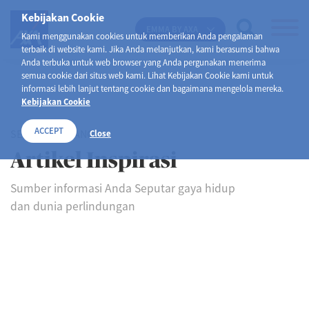
Kebijakan Cookie
EMMA BY AXA
Kami menggunakan cookies untuk memberikan Anda pengalaman
terbaik di website kami. Jika Anda melanjutkan, kami berasumsi bahwa
Anda terbuka untuk web browser yang Anda pergunakan menerima
semua cookie dari situs web kami. Lihat Kebijakan Cookie kami untuk
informasi lebih lanjut tentang cookie dan bagaimana mengelola mereka.
Kebijakan Cookie
ACCEPT
SELAMAT DATANG DI
Close
Artikel Inspirasi
Sumber informasi Anda Seputar gaya hidup
dan dunia perlindungan